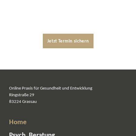
Vereinbare ein kostenloses Erstgespräch von ca. 15 Minuten und
lass uns gemeinsam besprechen, ob und wie ich Dich in Deinem
persönlichen Lösungsweg begleiten kann.
Jetzt Termin sichern
Online Praxis für Gesundheit und Entwicklung
Ringstraße 29
83224 Grassau
Home
Psych. Beratung