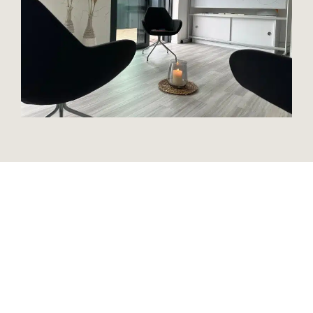
„Ich verrate Ihnen ein Berufsgeheimnis.
Der Mensch heilt sich immer selbst.“
Albert Schweitzer (1875 – 1965), Arzt, Paracelsus-Medaille,
Freidensnobelpreisträger